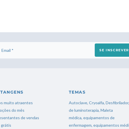
SE INSCREVER
NTANGENS
TEMAS
s muito atraentes
Autoclave
,
Cryoalfa
,
Desfibrilador
oções do mês
de luminoterapia
,
Maleta
esentantes de vendas
médica
,
equipamentos de
 grátis
enfermagem
,
equipamentos médi