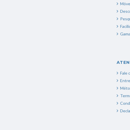
Móvei
Desc
Pesqu
Facil
Gama 
ATEN
Fale 
Entr
Méto
Term
Condi
Decla