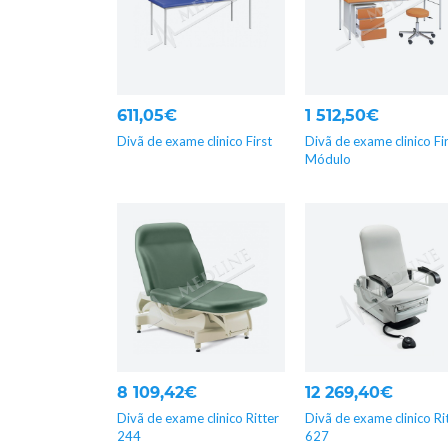
611,05€
1 512,50€
Divã de exame clinico First
Divã de exame clinico Fi
Módulo
8 109,42€
12 269,40€
Divã de exame clinico Ritter
Divã de exame clinico Ri
244
627