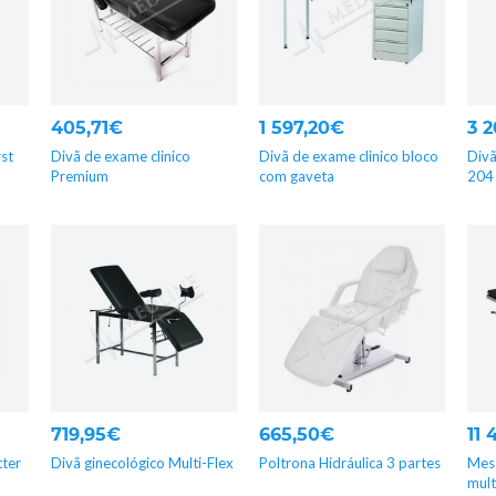
405,71€
1 597,20€
3 
rst
Divã de exame clinico
Divã de exame clinico bloco
Divã
Premium
com gaveta
204
719,95€
665,50€
11
tter
Divã ginecológico Multi-Flex
Poltrona Hidráulica 3 partes
Mes
mult