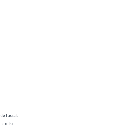
e facial.
m bolso.
.