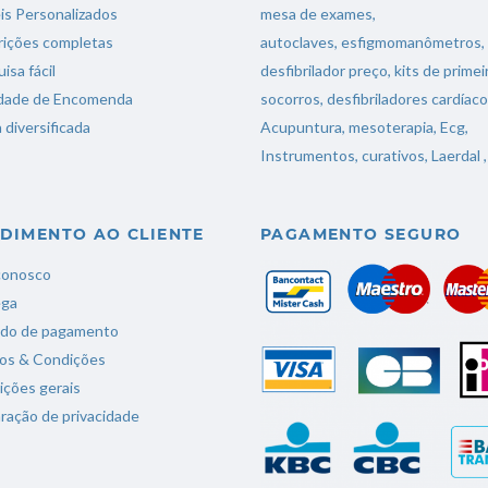
s Personalizados
mesa de exames
,
rições completas
autoclaves
,
esfigmomanômetros
,
isa fácil
desfibrilador preço
,
kits de primei
idade de Encomenda
socorros
,
desfibriladores cardíac
diversificada
Acupuntura,
mesoterapia
,
Ecg,
Instrumentos,
curativos
,
Laerdal
,
DIMENTO AO CLIENTE
PAGAMENTO SEGURO
conosco
ega
do de pagamento
os & Condições
ções gerais
ração de privacidade