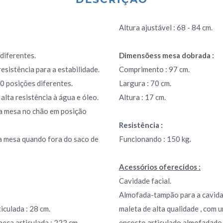
Altura ajustável : 68 - 84 cm.
 diferentes.
Dimensõess mesa dobrada :
esistência para a estabilidade.
Comprimento : 97 cm.
10 posições diferentes.
Largura : 70 cm.
lta resistência à água e óleo.
Altura : 17 cm.
 a mesa no chão em posição
Resistência :
 a mesa quando fora do saco de
Funcionando : 150 kg.
Acessórios oferecidos :
Cavidade facial.
Almofada-tampão para a cavidad
culada : 28 cm.
maleta de alta qualidade , com u
eça articulada : 222 cm.
encosto articulado almofadado